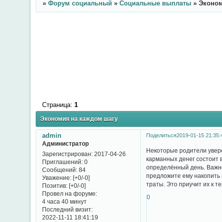
»
Форум социальный
»
Социальные выплаты
»
Эконом
Страница:
1
Экономия на каждом шагу
admin
Поделиться
2019-01-15 21:35:
Администратор
Некоторые родители увере
Зарегистрирован
: 2017-04-26
карманных денег состоит 
Приглашений:
0
определённый день. Важно 
Сообщений:
84
предложите ему накопить 
Уважение:
[+0/-0]
траты. Это приучит их к т
Позитив:
[+0/-0]
Провел на форуме:
0
4 часа 40 минут
Последний визит:
2022-11-11 18:41:19