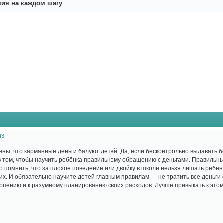
ия на каждом шагу
43
ны, что карманные деньги балуют детей. Да, если бесконтрольно выдавать б
в том, чтобы научить ребёнка правильному обращению с деньгами. Правильн
помнить, что за плохое поведение или двойку в школе нельзя лишать ребёнка
их. И обязательно научите детей главным правилам — не тратить все деньги
ерпению и к разумному планированию своих расходов. Лучше привыкать к этом